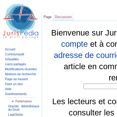
Page
Discussion
Bienvenue sur Jur
compte
et à co
Accueil
adresse de courri
Communauté
Actualités
article en com
Liens partagés
Modifications récentes
Moteurs de recherche
re
Page au hasard
Faire un don
Aide
Avertissements
Les lecteurs et co
Partenaires
Grande Bibliothèque
du Droit
consulter les
LegiGlobe