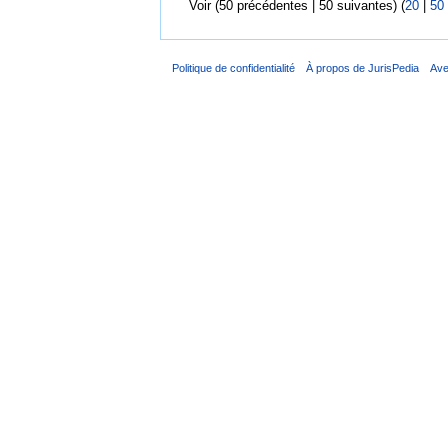
Voir (50 précédentes | 50 suivantes) (
20
|
50
Politique de confidentialité
À propos de JurisPedia
Ave