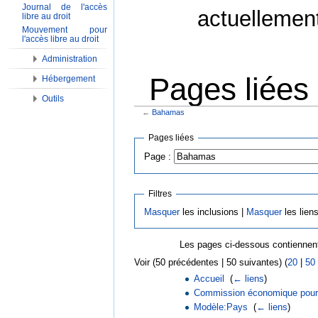
Journal de l'accès
actuellemen
libre au droit
Mouvement pour
l'accès libre au droit
Administration
Pages liée
Hébergement
Outils
←
Bahamas
Aller à :
Navigation
,
Rechercher
Pages liées
Page :
Filtres
Masquer
les inclusions |
Masquer
les lien
Les pages ci-dessous contiennent
Voir (50 précédentes | 50 suivantes) (
20
|
50
Accueil
‎
(
← liens
)
Commission économique pour l'
Modèle:Pays
‎
(
← liens
)