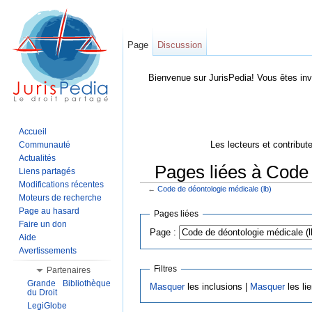
Page
Discussion
Bienvenue sur JurisPedia! Vous êtes inv
Accueil
Les lecteurs et contribut
Communauté
Actualités
Pages liées à Code 
Liens partagés
Modifications récentes
←
Code de déontologie médicale (lb)
Aller à :
Navigation
,
Rechercher
Moteurs de recherche
Page au hasard
Pages liées
Faire un don
Page :
Aide
Avertissements
Filtres
Partenaires
Grande Bibliothèque
Masquer
les inclusions |
Masquer
les li
du Droit
LegiGlobe