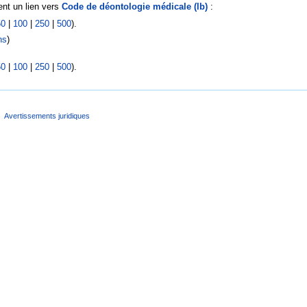
nt un lien vers
Code de déontologie médicale (lb)
:
50
|
100
|
250
|
500
).
ns
)
50
|
100
|
250
|
500
).
Avertissements juridiques