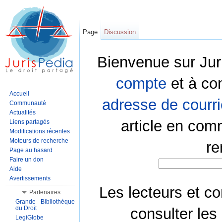
Page
Discussion
Bienvenue sur Jur
compte
et à co
Accueil
adresse de courri
Communauté
Actualités
article en com
Liens partagés
Modifications récentes
Moteurs de recherche
re
Page au hasard
Faire un don
Aide
Avertissements
Les lecteurs et co
Partenaires
Grande Bibliothèque
du Droit
consulter les
LegiGlobe