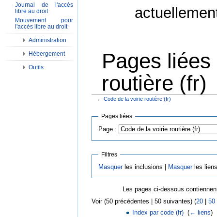
Journal de l'accès
actuellemen
libre au droit
Mouvement pour
l'accès libre au droit
Administration
Pages liées 
Hébergement
Outils
routière (fr)
←
Code de la voirie routière (fr)
Aller à :
Navigation
,
Rechercher
Pages liées
Page :
Filtres
Masquer
les inclusions |
Masquer
les lien
Les pages ci-dessous contiennent
Voir (50 précédentes | 50 suivantes) (
20
|
50
Index par code (fr)
‎
(
← liens
)