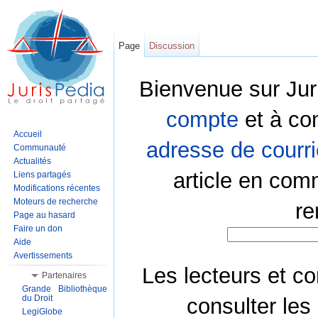
Page
Discussion
Bienvenue sur Jur
compte
et à co
Accueil
adresse de courri
Communauté
Actualités
article en com
Liens partagés
Modifications récentes
Moteurs de recherche
re
Page au hasard
Faire un don
Aide
Avertissements
Les lecteurs et co
Partenaires
Grande Bibliothèque
du Droit
consulter les
LegiGlobe