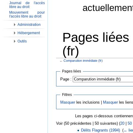
Journal de l'accès
actuellemen
libre au droit
Mouvement pour
l'accès libre au droit
Administration
Pages liées
Hébergement
Outils
(fr)
←
Comparution immédiate (fr)
Aller à :
Navigation
,
Rechercher
Pages liées
Page :
Filtres
Masquer
les inclusions |
Masquer
les lien
Les pages ci-dessous contiennent
Voir (50 précédentes | 50 suivantes) (
20
|
50
Délits Flagrants (1994)
‎
(
← lie