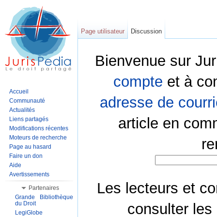
Page utilisateur
Discussion
Bienvenue sur Jur
compte
et à co
Accueil
adresse de courri
Communauté
Actualités
article en com
Liens partagés
Modifications récentes
Moteurs de recherche
re
Page au hasard
Faire un don
Aide
Avertissements
Les lecteurs et co
Partenaires
Grande Bibliothèque
du Droit
consulter les
LegiGlobe