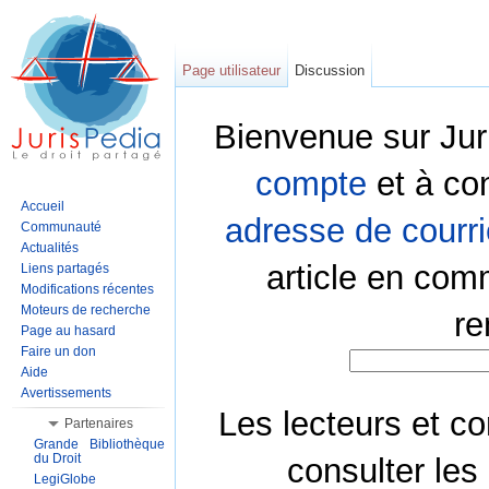
Page utilisateur
Discussion
Bienvenue sur Jur
compte
et à co
Accueil
adresse de courri
Communauté
Actualités
article en com
Liens partagés
Modifications récentes
Moteurs de recherche
re
Page au hasard
Faire un don
Aide
Avertissements
Les lecteurs et co
Partenaires
Grande Bibliothèque
du Droit
consulter les
LegiGlobe