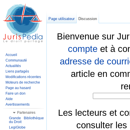
Page utilisateur
Discussion
Bienvenue sur Jur
compte
et à co
Accueil
adresse de courri
Communauté
Actualités
article en com
Liens partagés
Modifications récentes
Moteurs de recherche
re
Page au hasard
Faire un don
Aide
Avertissements
Les lecteurs et co
Partenaires
Grande Bibliothèque
du Droit
consulter les
LegiGlobe