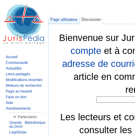
Page utilisateur
Discussion
Bienvenue sur Jur
compte
et à co
Accueil
adresse de courri
Communauté
Actualités
article en com
Liens partagés
Modifications récentes
Moteurs de recherche
re
Page au hasard
Faire un don
Aide
Avertissements
Les lecteurs et co
Partenaires
Grande Bibliothèque
du Droit
consulter les
LegiGlobe