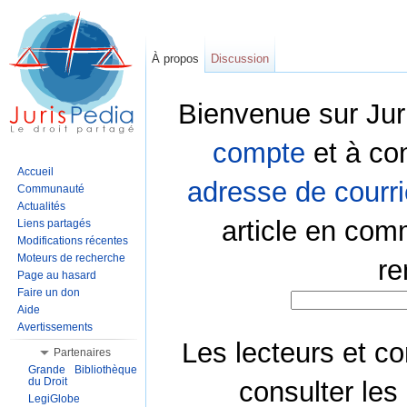
À propos
Discussion
Bienvenue sur Jur
compte
et à co
Accueil
adresse de courri
Communauté
Actualités
article en com
Liens partagés
Modifications récentes
Moteurs de recherche
re
Page au hasard
Faire un don
Aide
Avertissements
Les lecteurs et co
Partenaires
Grande Bibliothèque
du Droit
consulter les
LegiGlobe