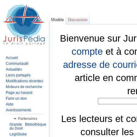
Modèle
Discussion
Bienvenue sur Jur
compte
et à co
Accueil
adresse de courri
Communauté
Actualités
article en com
Liens partagés
Modifications récentes
Moteurs de recherche
re
Page au hasard
Faire un don
Aide
Avertissements
Les lecteurs et co
Partenaires
Grande Bibliothèque
du Droit
consulter les
LegiGlobe