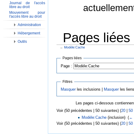
Journal de l'accès
actuellemen
libre au droit
Mouvement pour
l'accès libre au droit
Administration
Pages liées
Hébergement
Outils
←
Modèle:Cache
Aller à :
Navigation
,
Rechercher
Pages liées
Page :
Filtres
Masquer
les inclusions |
Masquer
les lien
Les pages ci-dessous contiennent
Voir (50 précédentes | 50 suivantes) (
20
|
50
Modèle:Cache
(inclusion) ‎
(
← 
Voir (50 précédentes | 50 suivantes) (
20
|
50