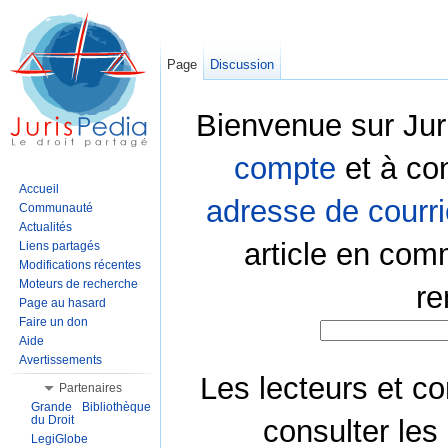
Page
Discussion
Bienvenue sur Jur
compte
et à co
Accueil
adresse de courri
Communauté
Actualités
article en com
Liens partagés
Modifications récentes
Moteurs de recherche
re
Page au hasard
Faire un don
Aide
Avertissements
Les lecteurs et co
Partenaires
Grande Bibliothèque
du Droit
consulter les
LegiGlobe