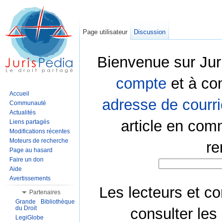
Page utilisateur
Discussion
Bienvenue sur Jur
compte
et à co
Accueil
adresse de courri
Communauté
Actualités
article en com
Liens partagés
Modifications récentes
Moteurs de recherche
re
Page au hasard
Faire un don
Aide
Avertissements
Les lecteurs et co
Partenaires
Grande Bibliothèque
du Droit
consulter les
LegiGlobe