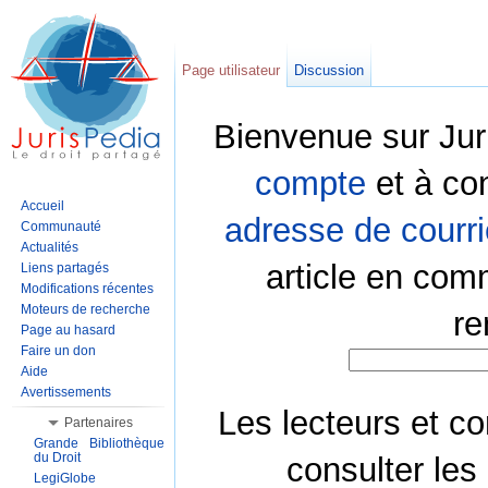
Page utilisateur
Discussion
Bienvenue sur Jur
compte
et à co
Accueil
adresse de courri
Communauté
Actualités
article en com
Liens partagés
Modifications récentes
Moteurs de recherche
re
Page au hasard
Faire un don
Aide
Avertissements
Les lecteurs et co
Partenaires
Grande Bibliothèque
du Droit
consulter les
LegiGlobe