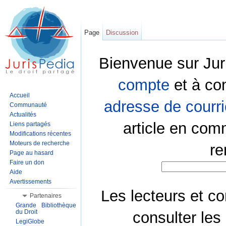
Page
Discussion
Bienvenue sur Jur
compte
et à co
Accueil
adresse de courri
Communauté
Actualités
article en com
Liens partagés
Modifications récentes
Moteurs de recherche
re
Page au hasard
Faire un don
Aide
Avertissements
Les lecteurs et co
Partenaires
Grande Bibliothèque
du Droit
consulter les
LegiGlobe