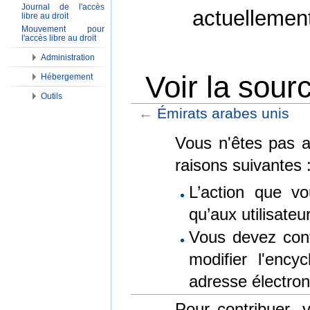
Journal de l'accès
actuellemen
libre au droit
Mouvement pour
l'accès libre au droit
Administration
Voir la sour
Hébergement
Outils
←
Émirats arabes unis
Aller à :
Navigation
,
Rechercher
Vous n'êtes pas au
raisons suivantes 
L’action que vo
qu’aux utilisate
Vous devez conf
modifier l'encyc
adresse électron
Pour contribuer,