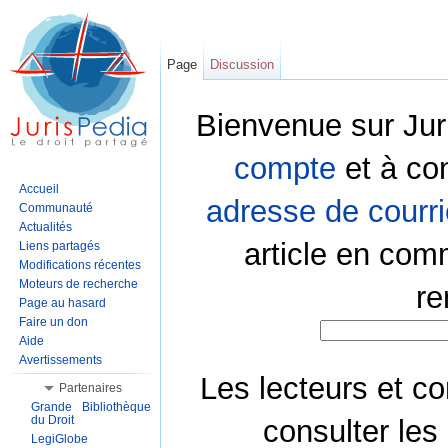
Page
Discussion
Bienvenue sur Jur
compte
et à co
Accueil
adresse de courri
Communauté
Actualités
article en com
Liens partagés
Modifications récentes
Moteurs de recherche
re
Page au hasard
Faire un don
Aide
Avertissements
Les lecteurs et co
Partenaires
Grande Bibliothèque
du Droit
consulter les
LegiGlobe