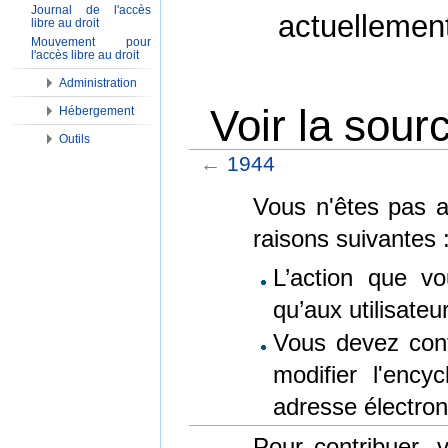
Journal de l'accès
actuellemen
libre au droit
Mouvement pour
l'accès libre au droit
Administration
Voir la sour
Hébergement
Outils
←
1944
Aller à :
Navigation
,
Rechercher
Vous n'êtes pas au
raisons suivantes 
L’action que vo
qu’aux utilisate
Vous devez conf
modifier l'encyc
adresse électron
Pour contribuer,