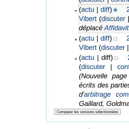
(
actu
|
diff
)
Vibert
(
discuter
déplacé
Affidavi
(
actu
|
diff
)
Vibert
(
discuter
(
actu
| diff)
(
discuter
|
con
(Nouvelle page
écrits des parti
d'
arbitrage comm
Gaillard, Goldman