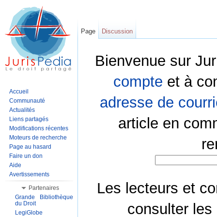
Page
Discussion
Bienvenue sur Jur
compte
et à co
Accueil
adresse de courri
Communauté
Actualités
article en com
Liens partagés
Modifications récentes
Moteurs de recherche
re
Page au hasard
Faire un don
Aide
Avertissements
Les lecteurs et co
Partenaires
Grande Bibliothèque
du Droit
consulter les
LegiGlobe