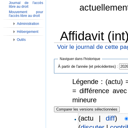
Journal de l'accès
actuellemen
libre au droit
Mouvement pour
l'accès libre au droit
Administration
Affidavit (in
Hébergement
Outils
Voir le journal de cette p
Aller à :
Navigation
,
Rechercher
Naviguer dans l'historique
À partir de l'année (et précédentes) :
Légende : (actu) =
= différence avec
mineure
(actu |
diff
)
(
discuter
|
contri