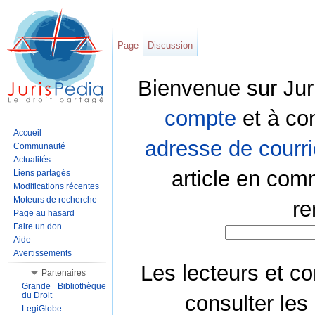
Page
Discussion
Bienvenue sur Jur
compte
et à co
Accueil
adresse de courri
Communauté
Actualités
article en com
Liens partagés
Modifications récentes
Moteurs de recherche
re
Page au hasard
Faire un don
Aide
Avertissements
Les lecteurs et co
Partenaires
Grande Bibliothèque
du Droit
consulter les
LegiGlobe