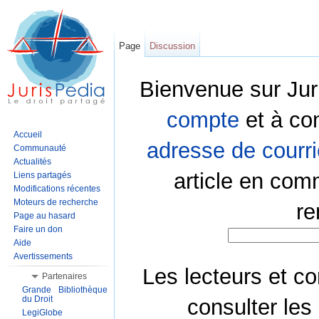
Page
Discussion
Bienvenue sur Jur
compte
et à co
Accueil
adresse de courri
Communauté
Actualités
article en com
Liens partagés
Modifications récentes
Moteurs de recherche
re
Page au hasard
Faire un don
Aide
Avertissements
Les lecteurs et co
Partenaires
Grande Bibliothèque
du Droit
consulter les
LegiGlobe