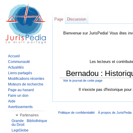
Page
Discussion
Bienvenue sur JurisPedia! Vous êtes inv
Accueil
Les lecteurs et contribut
Communauté
Actualités
Bernadou : Historiq
Liens partagés
Modifications récentes
Voir le journal de cette page
Aller à :
Navigation
,
Rechercher
Moteurs de recherche
Il n'existe pas d'historique pour
Page au hasard
Faire un don
Aide
Avertissements
Politique de confidentialité
À propos de JurisPedia
Partenaires
Grande Bibliothèque
du Droit
LegiGlobe