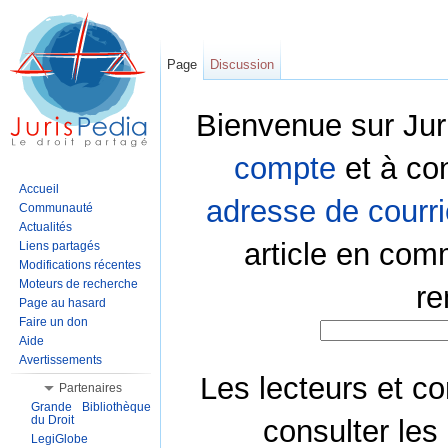
Page
Discussion
Bienvenue sur Jur
compte
et à co
Accueil
adresse de courri
Communauté
Actualités
article en com
Liens partagés
Modifications récentes
Moteurs de recherche
re
Page au hasard
Faire un don
Aide
Avertissements
Les lecteurs et co
Partenaires
Grande Bibliothèque
du Droit
consulter les
LegiGlobe