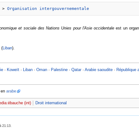
 > 
Organisation intergouvernementale
nomique et sociale des Nations Unies pour l'Asie occidentale
est un organ
 (
Liban
).
ie
·
Koweït
·
Liban
·
Oman
·
Palestine
·
Qatar
·
Arabie saoudite
·
République 
, en
arabe
edia:ébauche (int)
Droit international
à 21:13.