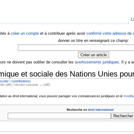
Li
ités à
créer un compte
et à contribuer
après
avoir
confirmé votre adresse de c
donner un titre en renseignant ce champ:
eurs ne doivent pas oublier de consulter les
avertissements juridiques
. Il y a
ue et sociale des Nations Unies pour l
scuter
|
contributions
)
lle (diff) | Version suivante → (diff)
lative au droit international, vous pouvez partager vos connaissances juridiques en le
modifia
Recherche en
droit international