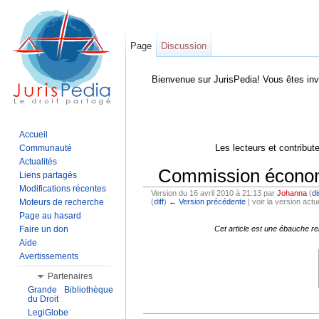
Page
Discussion
Bienvenue sur JurisPedia! Vous êtes inv
Accueil
Les lecteurs et contribut
Communauté
Actualités
Commission économiq
Liens partagés
Modifications récentes
Version du 16 avril 2010 à 21:13 par
Johanna
(
di
Moteurs de recherche
(
diff
)
← Version précédente
| voir la version actue
Aller à :
Navigation
,
Rechercher
Page au hasard
Faire un don
Cet article est une ébauche re
Aide
Avertissements
Partenaires
Grande Bibliothèque
du Droit
LegiGlobe