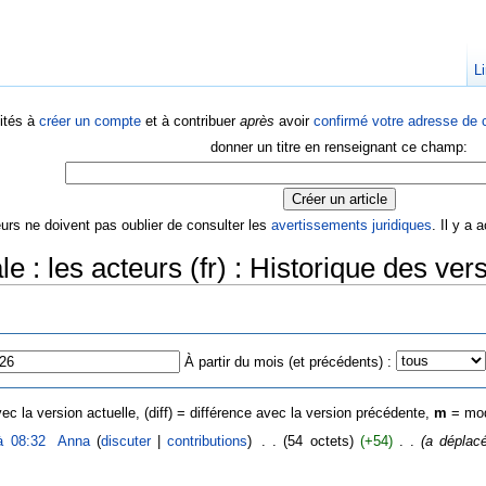
Li
ités à
créer un compte
et à contribuer
après
avoir
confirmé votre adresse de c
donner un titre en renseignant ce champ:
eurs ne doivent pas oublier de consulter les
avertissements juridiques
. Il y a
 : les acteurs (fr) : Historique des ver
À partir du mois (et précédents) :
ec la version actuelle, (diff) = différence avec la version précédente,
m
= mod
à 08:32
‎
Anna
(
discuter
|
contributions
)
‎
. .
(54 octets)
(+54)
‎
. .
(a dépla