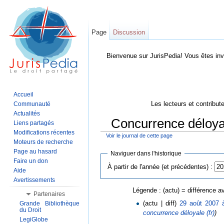
Page
Discussion
Bienvenue sur JurisPedia! Vous êtes inv
Accueil
Les lecteurs et contribut
Communauté
Actualités
Concurrence déloyale
Liens partagés
Modifications récentes
Voir le journal de cette page
Aller à :
Navigation
,
Rechercher
Moteurs de recherche
Page au hasard
Naviguer dans l'historique
Faire un don
À partir de l'année (et précédentes) :
Aide
Avertissements
Légende : (actu) = différence av
Partenaires
(actu | diff)
29 août 2007 
Grande Bibliothèque
du Droit
concurrence déloyale (fr)
)
LegiGlobe