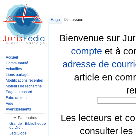
Page
Discussion
Bienvenue sur Jur
compte
et à co
Accueil
adresse de courri
Communauté
Actualités
article en com
Liens partagés
Modifications récentes
Moteurs de recherche
re
Page au hasard
Faire un don
Aide
Avertissements
Les lecteurs et co
Partenaires
Grande Bibliothèque
du Droit
consulter les
LegiGlobe