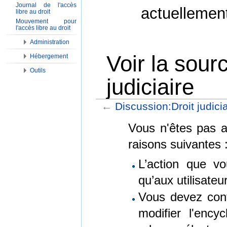
Journal de l'accès
actuellemen
libre au droit
Mouvement pour
l'accès libre au droit
Administration
Voir la sour
Hébergement
Outils
judiciaire
←
Discussion:Droit judicia
Aller à :
Navigation
,
Rechercher
Vous n'êtes pas au
raisons suivantes 
L’action que vo
qu’aux utilisate
Vous devez conf
modifier l'encyc