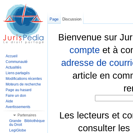
Page
Discussion
Bienvenue sur Jur
compte
et à co
Accueil
adresse de courri
Communauté
Actualités
article en com
Liens partagés
Modifications récentes
Moteurs de recherche
re
Page au hasard
Faire un don
Aide
Avertissements
Les lecteurs et co
Partenaires
Grande Bibliothèque
du Droit
consulter les
LegiGlobe