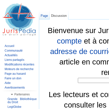
Page
Discussion
Bienvenue sur Jur
compte
et à co
Accueil
adresse de courri
Communauté
Actualités
article en com
Liens partagés
Modifications récentes
Moteurs de recherche
re
Page au hasard
Faire un don
Aide
Avertissements
Les lecteurs et co
Partenaires
Grande Bibliothèque
du Droit
consulter les
LegiGlobe