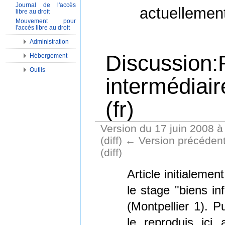
Journal de l'accès
actuellemen
libre au droit
Mouvement pour
l'accès libre au droit
Administration
Discussion:
Hébergement
Outils
intermédiair
(fr)
Version du 17 juin 2008 à
(diff) ← Version précédente
(diff)
Aller à :
Navigation
,
Rechercher
Article initialeme
le stage "biens in
(Montpellier 1). P
le reproduis ici 