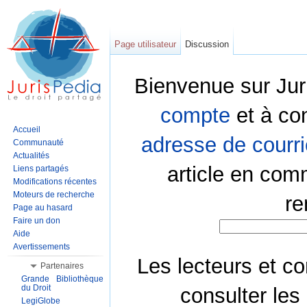
Page utilisateur
Discussion
Bienvenue sur Jur
compte
et à co
Accueil
adresse de courri
Communauté
Actualités
article en com
Liens partagés
Modifications récentes
Moteurs de recherche
re
Page au hasard
Faire un don
Aide
Avertissements
Les lecteurs et co
Partenaires
Grande Bibliothèque
du Droit
consulter les
LegiGlobe