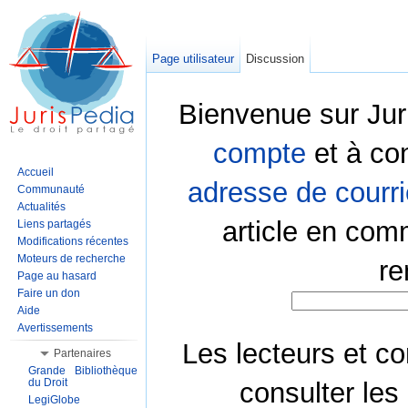
Page utilisateur
Discussion
Bienvenue sur Jur
compte
et à co
Accueil
adresse de courri
Communauté
Actualités
article en com
Liens partagés
Modifications récentes
Moteurs de recherche
re
Page au hasard
Faire un don
Aide
Avertissements
Les lecteurs et co
Partenaires
Grande Bibliothèque
du Droit
consulter les
LegiGlobe