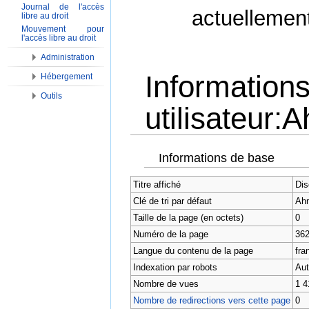
Journal de l'accès
actuellemen
libre au droit
Mouvement pour
l'accès libre au droit
Administration
Information
Hébergement
Outils
utilisateur
Aller à :
Navigation
,
Rechercher
Informations de base
Titre affiché
Dis
Clé de tri par défaut
Ah
Taille de la page (en octets)
0
Numéro de la page
36
Langue du contenu de la page
fran
Indexation par robots
Aut
Nombre de vues
1 4
Nombre de redirections vers cette page
0