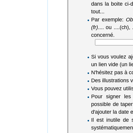
dans la boite ci-d
tout...
Par exemple:
Obl
(fr)
.... ou ....(ch),
concerné.
Si vous voulez a
un lien vide (un 
N'hésitez pas à c
Des illustrations
Vous pouvez utili
Pour signer les
possible de tape
d'ajouter la date
Il est inutile de
systématiquemen