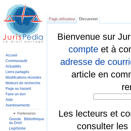
Page utilisateur
Discussion
Bienvenue sur Jur
compte
et à co
Accueil
adresse de courri
Communauté
Actualités
article en com
Liens partagés
Modifications récentes
Moteurs de recherche
re
Page au hasard
Faire un don
Aide
Avertissements
Les lecteurs et co
Partenaires
Grande Bibliothèque
du Droit
consulter les
LegiGlobe