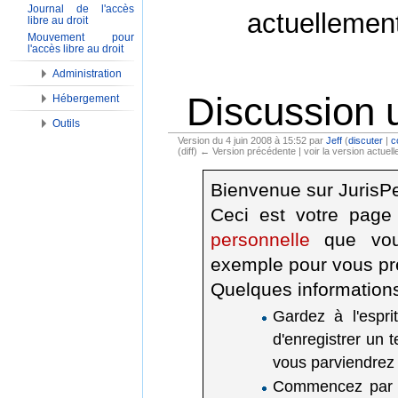
Journal de l'accès
actuellemen
libre au droit
Mouvement pour
l'accès libre au droit
Administration
Discussion u
Hébergement
Outils
Version du 4 juin 2008 à 15:52 par
Jeff
(
discuter
|
c
(diff) ← Version précédente | voir la version actuelle
Aller à :
Navigation
,
Rechercher
Bienvenue sur JurisP
Ceci est votre page
personnelle
que vous
exemple pour vous pr
Quelques information
Gardez à l'espri
d'enregistrer un t
vous parviendrez 
Commencez par do