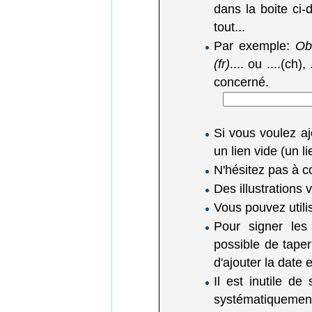
dans la boite ci-d
tout...
Par exemple:
Obl
(fr)
.... ou ....(ch),
concerné.
Si vous voulez a
un lien vide (un 
N'hésitez pas à c
Des illustrations
Vous pouvez utili
Pour signer les
possible de tape
d'ajouter la date
Il est inutile de
systématiquemen