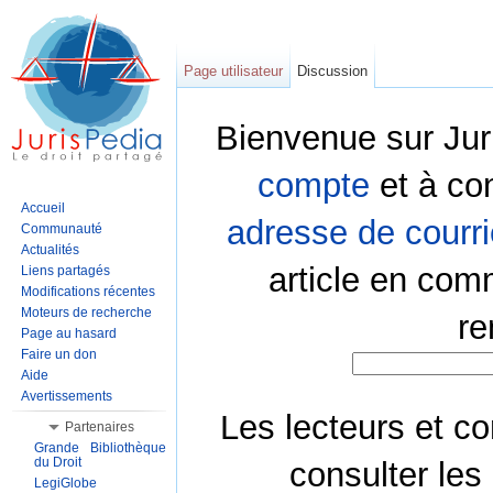
Page utilisateur
Discussion
Bienvenue sur Jur
compte
et à co
Accueil
adresse de courri
Communauté
Actualités
article en com
Liens partagés
Modifications récentes
Moteurs de recherche
re
Page au hasard
Faire un don
Aide
Avertissements
Les lecteurs et co
Partenaires
Grande Bibliothèque
du Droit
consulter les
LegiGlobe