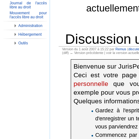
Journal de l'accès
actuellemen
libre au droit
Mouvement pour
l'accès libre au droit
Administration
Discussion u
Hébergement
Outils
Version du 1 août 2007 à 15:22 par
Remus
(
discute
(diff) ← Version précédente | voir la version actuelle
Aller à :
Navigation
,
Rechercher
Bienvenue sur JurisP
Ceci est votre page
personnelle
que vous
exemple pour vous pr
Quelques information
Gardez à l'espri
d'enregistrer un t
vous parviendrez 
Commencez par do