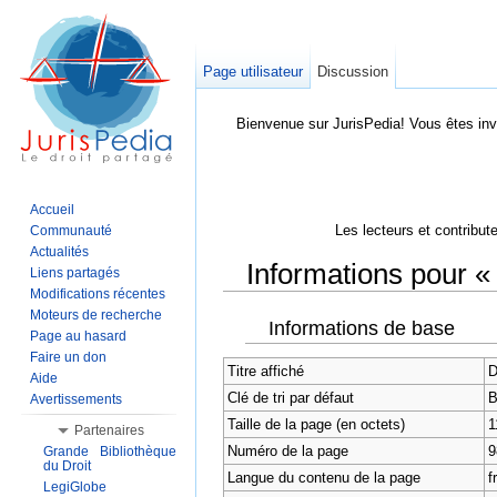
Page utilisateur
Discussion
Bienvenue sur JurisPedia! Vous êtes inv
Accueil
Les lecteurs et contribut
Communauté
Actualités
Informations pour « 
Liens partagés
Modifications récentes
Aller à :
Navigation
,
Rechercher
Moteurs de recherche
Informations de base
Page au hasard
Faire un don
Titre affiché
D
Aide
Clé de tri par défaut
B
Avertissements
Taille de la page (en octets)
1
Partenaires
Numéro de la page
9
Grande Bibliothèque
du Droit
Langue du contenu de la page
f
LegiGlobe