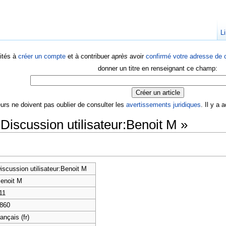
Li
ités à
créer un compte
et à contribuer
après
avoir
confirmé votre adresse de c
donner un titre en renseignant ce champ:
eurs ne doivent pas oublier de consulter les
avertissements juridiques
. Il y a
Discussion utilisateur:Benoit M »
iscussion utilisateur:Benoit M
enoit M
11
860
rançais (fr)