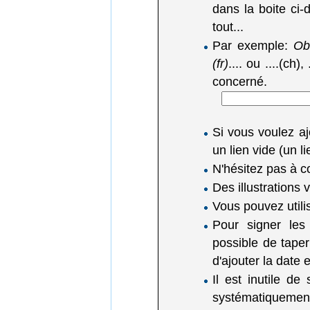
dans la boite ci-d
tout...
Par exemple:
Obl
(fr)
.... ou ....(ch),
concerné.
Si vous voulez a
un lien vide (un 
N'hésitez pas à c
Des illustrations
Vous pouvez utili
Pour signer les
possible de tape
d'ajouter la date
Il est inutile de
systématiquemen