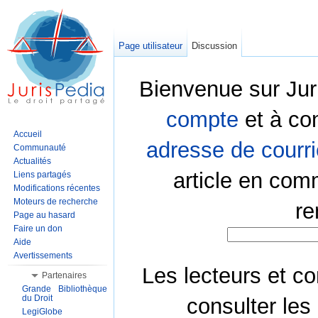
Page utilisateur
Discussion
Bienvenue sur Jur
compte
et à co
Accueil
adresse de courri
Communauté
Actualités
article en com
Liens partagés
Modifications récentes
Moteurs de recherche
re
Page au hasard
Faire un don
Aide
Avertissements
Les lecteurs et co
Partenaires
Grande Bibliothèque
du Droit
consulter les
LegiGlobe