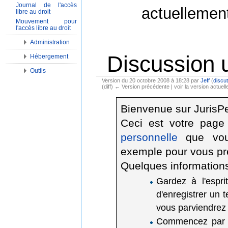
Journal de l'accès
actuellemen
libre au droit
Mouvement pour
l'accès libre au droit
Administration
Discussion u
Hébergement
Outils
Version du 20 octobre 2008 à 18:28 par
Jeff
(
discut
(diff) ← Version précédente | voir la version actuelle
Aller à :
Navigation
,
Rechercher
Bienvenue sur JurisP
Ceci est votre page
personnelle
que vous
exemple pour vous pr
Quelques information
Gardez à l'espri
d'enregistrer un t
vous parviendrez 
Commencez par do