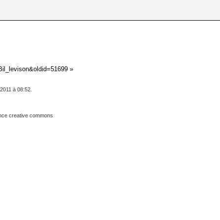
r:Bil_levison&oldid=51699
»
 2011 à 08:52.
cence creative commons