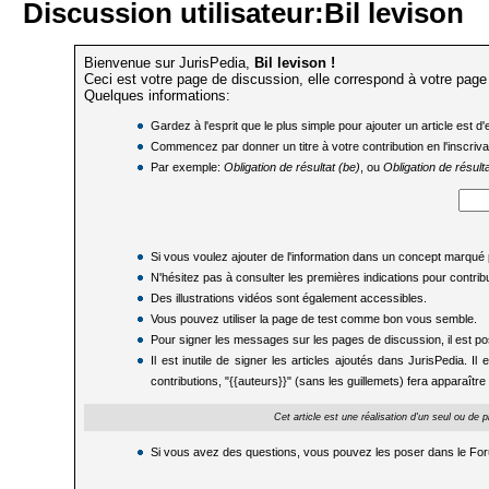
Discussion utilisateur:Bil levison
Bienvenue sur JurisPedia,
Bil levison !
Ceci est votre page de discussion, elle correspond à votre
page
Quelques informations:
Gardez à l'esprit que le plus simple pour ajouter un article est 
Commencez par donner un titre à votre contribution en l'inscrivant
Par exemple:
Obligation de résultat (be)
, ou
Obligation de résulta
Si vous voulez ajouter de l'information dans un concept marqué p
N'hésitez pas à consulter les premières indications pour
contrib
Des illustrations vidéos sont également
accessibles
.
Vous pouvez utiliser la
page de test
comme bon vous semble.
Pour signer les messages sur les pages de discussion, il est p
Il est inutile de signer les articles ajoutés dans JurisPedia. 
contributions, "{{auteurs}}" (sans les guillemets) fera apparaîtr
Cet article est une réalisation d'un seul ou de 
Si vous avez des questions, vous pouvez les poser dans le
Fo