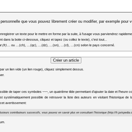
 personnelle
que vous pouvez librement créer ou modifier, par exemple pour v
d'enregistrer un texte pour le mettre en forme par la suite, à l'usage vous parviendrez rapidem
 dans la boite ci-dessous, cliquez et tapez (ou collez le texte), c'est tout...
t (fr)
.... ou ....(ch), ....(qc), ....(dz), ....(sn), ....(cl), ....(cn) selon le pays concerné.
ar un lien vide (un lien rouge), cliquez simplement dessus.
uer
.
ossible de taper ces symboles ~~~, un quatrième tilde permettant d'ajouter la date et l'heur
Il est systématiquement possible de retrouver la liste des auteurs en visitant l'historique 
e cet avertissement:
plusieurs contributeurs successifs, vous pouvez en savoir plus en consultant l'
historique
rum
.