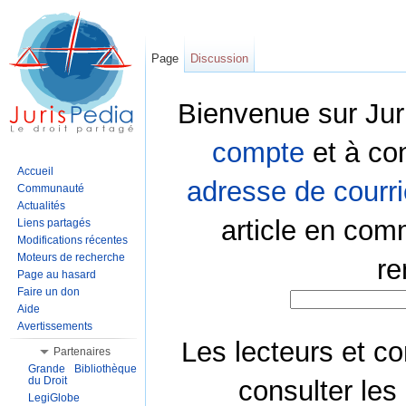
Page
Discussion
Bienvenue sur Jur
compte
et à co
Accueil
adresse de courri
Communauté
Actualités
article en com
Liens partagés
Modifications récentes
Moteurs de recherche
re
Page au hasard
Faire un don
Aide
Avertissements
Les lecteurs et co
Partenaires
Grande Bibliothèque
du Droit
consulter les
LegiGlobe