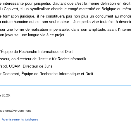
e intéressante pour jurispedia, d'autant que c'est la même définition en droi
u Cap-vert, si un syndicaliste aborde le congé-maternité en Belgique ou même
formation juridique, il ne constituera pas non plus un concurrent au monde de
nature humaine qui est son seul moteur... Jurispedia vise toutefois à devenir
r une forme de réalisation impensable, dans son amplitude, avant l'internet
on joyeuse, une longue vie à ce projet.
 l'Équipe de Recherche Informatique et Droit
sseur, co-directeur de l'Institut für Rechtsinformatik
 fspd, UQÀM, Directeur de Juris
 Doctorant, Équipe de Recherche Informatique et Droit
à 20:20.
cence creative commons
Avertissements juridiques