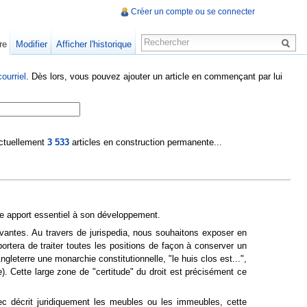
Créer un compte ou se connecter
re
Modifier
Afficher l'historique
ourriel
. Dès lors, vous pouvez ajouter un article en commençant par lui
 actuellement
3 533
articles en construction permanente...
tre apport essentiel à son développement.
antes. Au travers de jurispedia, nous souhaitons exposer en
portera de traiter toutes les positions de façon à conserver un
gleterre une monarchie constitutionnelle, "le huis clos est...",
. Cette large zone de "certitude" du droit est précisément ce
ec décrit juridiquement les meubles ou les immeubles, cette