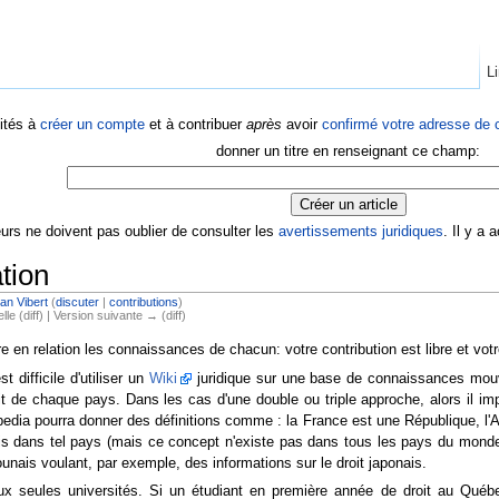
Li
ités à
créer un compte
et à contribuer
après
avoir
confirmé votre adresse de c
donner un titre en renseignant ce champ:
eurs ne doivent pas oublier de consulter les
avertissements juridiques
. Il y a
tion
n Vibert
(
discuter
|
contributions
)
lle (diff) | Version suivante → (diff)
e en relation les connaissances de chacun: votre contribution est libre et vo
t difficile d'utiliser un
Wiki
juridique sur une base de connaissances mouv
oit de chaque pays. Dans les cas d'une double ou triple approche, alors il im
spedia pourra donner des définitions comme : la France est une République, l'An
ois dans tel pays (mais ce concept n'existe pas dans tous les pays du monde)
ounais voulant, par exemple, des informations sur le droit japonais.
aux seules universités. Si un étudiant en première année de droit au Québ