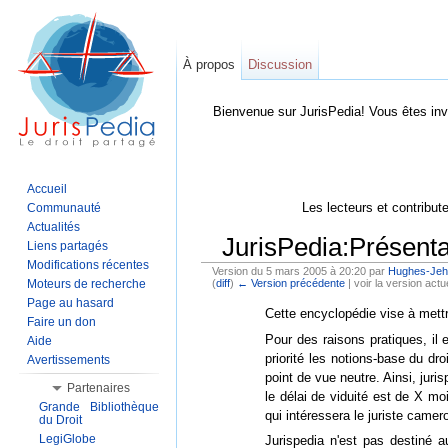
À propos
Discussion
Bienvenue sur JurisPedia! Vous êtes inv
Accueil
Les lecteurs et contribut
Communauté
Actualités
JurisPedia:Présenta
Liens partagés
Modifications récentes
Version du 5 mars 2005 à 20:20 par
Hughes-Jeha
Moteurs de recherche
(
diff
)
← Version précédente
| voir la version actue
Aller à :
Navigation
,
Rechercher
Page au hasard
Cette encyclopédie vise à mettr
Faire un don
Pour des raisons pratiques, il es
Aide
priorité les notions-base du dr
Avertissements
point de vue neutre. Ainsi, juri
Partenaires
le délai de viduité est de X m
Grande Bibliothèque
qui intéressera le juriste camer
du Droit
LegiGlobe
Jurispedia n'est pas destiné 