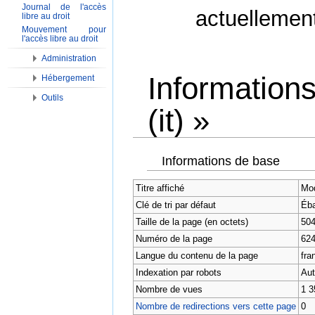
Journal de l'accès
actuellemen
libre au droit
Mouvement pour
l'accès libre au droit
Administration
Information
Hébergement
Outils
(it) »
Aller à :
Navigation
,
Rechercher
Informations de base
Titre affiché
Mod
Clé de tri par défaut
Éba
Taille de la page (en octets)
50
Numéro de la page
62
Langue du contenu de la page
fran
Indexation par robots
Aut
Nombre de vues
1 3
Nombre de redirections vers cette page
0