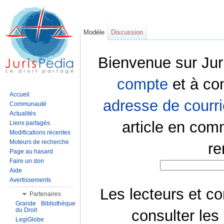
Modèle
Discussion
Bienvenue sur Jur
compte
et à co
Accueil
adresse de courri
Communauté
Actualités
article en com
Liens partagés
Modifications récentes
Moteurs de recherche
re
Page au hasard
Faire un don
Aide
Avertissements
Les lecteurs et co
Partenaires
Grande Bibliothèque
du Droit
consulter les
LegiGlobe