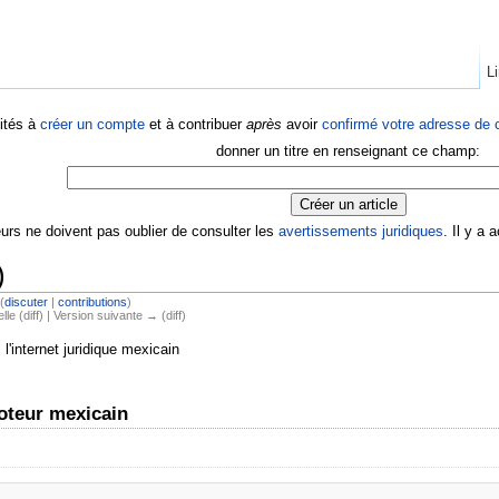
Li
ités à
créer un compte
et à contribuer
après
avoir
confirmé votre adresse de c
donner un titre en renseignant ce champ:
eurs ne doivent pas oublier de consulter les
avertissements juridiques
. Il y a
)
(
discuter
|
contributions
)
lle (diff) | Version suivante → (diff)
l'internet juridique mexicain
moteur mexicain