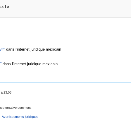
cle

vil"
dans l'internet juridique mexicain
:
"
dans l'internet juridique mexicain
 à 23:03.
cence creative commons
Avertissements juridiques