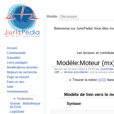
Modèle
Discussion
Bienvenue sur JurisPedia! Vous êtes inv
Accueil
Les lecteurs et contribut
Communauté
Actualités
Modèle:Moteur (mx
Liens partagés
Modifications récentes
Version du 16 mars 2014 à 23:03 par
JurisPedia
Moteurs de recherche
(
diff
)
← Version précédente
| voir la version actue
Aller à :
Navigation
,
Rechercher
Page au hasard
Trouver la notion
{{{1}}}
dans 
Faire un don
Aide
Avertissements
Modèle de lien vers le 
Partenaires
Syntaxe
Grande Bibliothèque
du Droit
LegiGlobe