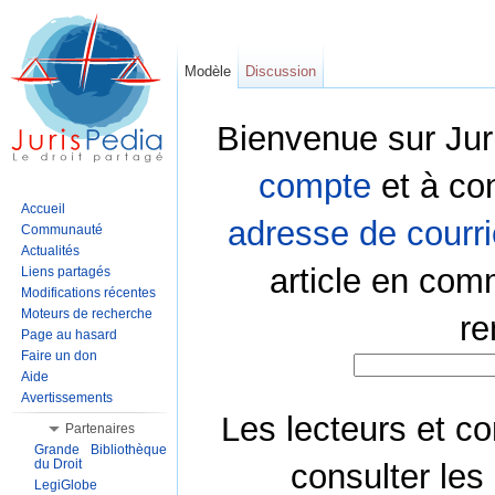
Modèle
Discussion
Bienvenue sur Jur
compte
et à co
Accueil
adresse de courri
Communauté
Actualités
article en com
Liens partagés
Modifications récentes
Moteurs de recherche
re
Page au hasard
Faire un don
Aide
Avertissements
Les lecteurs et co
Partenaires
Grande Bibliothèque
du Droit
consulter les
LegiGlobe