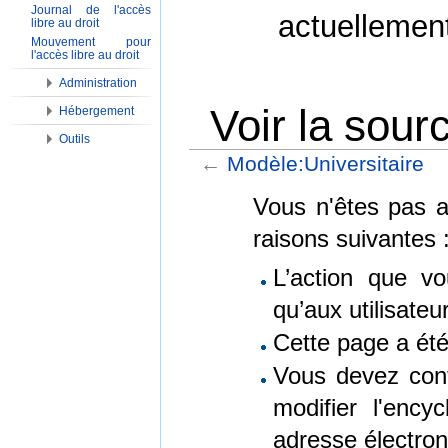
Journal de l'accès
actuellemen
libre au droit
Mouvement pour
l'accès libre au droit
Administration
Voir la sour
Hébergement
Outils
←
Modèle:Universitaire
Aller à :
Navigation
,
Rechercher
Vous n'êtes pas au
raisons suivantes 
L’action que vo
qu’aux utilisate
Cette page a ét
Vous devez conf
modifier l'encyc
adresse électron