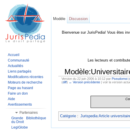
Modèle
Discussion
Bienvenue sur JurisPedia! Vous êtes inv
Accueil
Les lecteurs et contribut
Communauté
Actualités
Modèle:Universitair
Liens partagés
Modifications récentes
Version du 22 juin 2006 à 10:12 par
Pseudomoi
(
Moteurs de recherche
(
diff
)
← Version précédente
| voir la version actue
Aller à :
Navigation
,
Rechercher
Page au hasard
Faire un don
Aide
Cet
Avertissements
Partenaires
Catégorie
:
Jurispedia:Article universitair
Grande Bibliothèque
du Droit
LegiGlobe