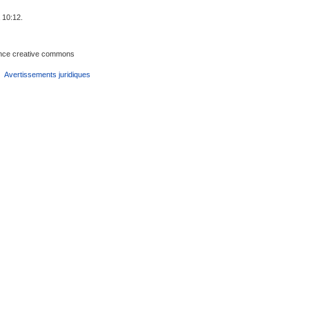
 10:12.
cence creative commons
Avertissements juridiques