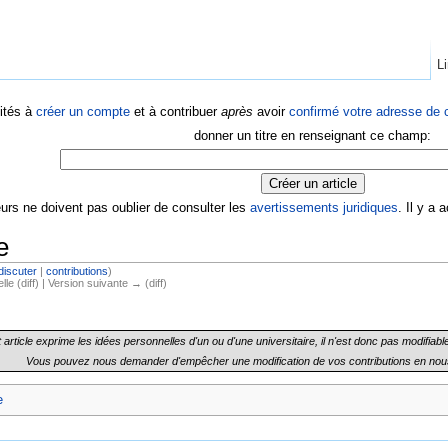
Li
ités à
créer un compte
et à contribuer
après
avoir
confirmé votre adresse de c
donner un titre en renseignant ce champ:
eurs ne doivent pas oublier de consulter les
avertissements juridiques
. Il y a
e
discuter
|
contributions
)
lle (diff) | Version suivante → (diff)
 article exprime les idées personnelles d'un ou d'une universitaire, il n'est donc pas modifiabl
Vous pouvez nous demander d'empêcher une modification de vos contributions en nou
e