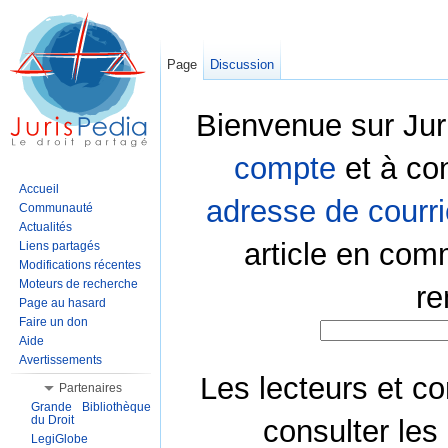
Page
Discussion
Bienvenue sur Jur
compte
et à co
Accueil
adresse de courri
Communauté
Actualités
article en com
Liens partagés
Modifications récentes
Moteurs de recherche
re
Page au hasard
Faire un don
Aide
Avertissements
Les lecteurs et co
Partenaires
Grande Bibliothèque
du Droit
consulter les
LegiGlobe