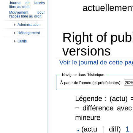
Journal de l'accès
actuellemen
libre au droit
Mouvement pour
l'accès libre au droit
Administration
Right of publ
Hébergement
Outils
versions
Voir le journal de cette p
Aller à :
Navigation
,
Rechercher
Naviguer dans l'historique
À partir de l'année (et précédentes) :
Légende : (actu) =
= différence avec
mineure
(actu | diff)
1