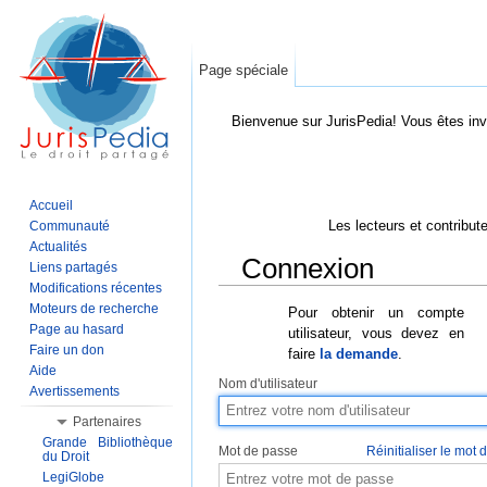
Page spéciale
Bienvenue sur JurisPedia! Vous êtes inv
Accueil
Les lecteurs et contribut
Communauté
Actualités
Connexion
Liens partagés
Modifications récentes
Aller à :
Navigation
,
Rechercher
Moteurs de recherche
Pour obtenir un compte
Page au hasard
utilisateur, vous devez en
Faire un don
faire
la demande
.
Aide
Nom d'utilisateur
Avertissements
Partenaires
Grande Bibliothèque
Mot de passe
Réinitialiser le mot
du Droit
LegiGlobe