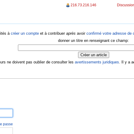
216.73.216.146
Discussion
ités à
créer un compte
et à contribuer
après
avoir
confirmé votre adresse de c
donner un titre en renseignant ce champ:
eurs ne doivent pas oublier de consulter les
avertissements juridiques
. Il y a
 de passe