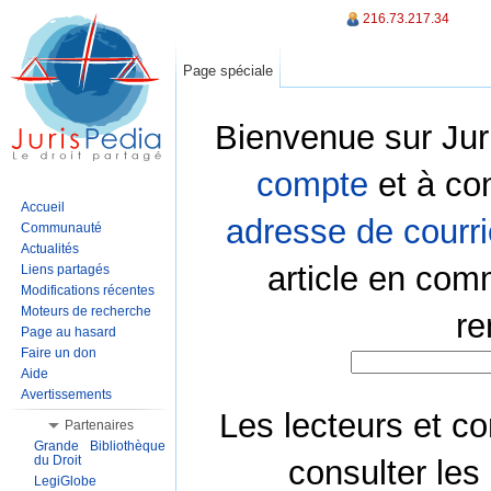
216.73.217.34
Page spéciale
Bienvenue sur Jur
compte
et à co
Accueil
adresse de courri
Communauté
Actualités
article en com
Liens partagés
Modifications récentes
Moteurs de recherche
re
Page au hasard
Faire un don
Aide
Avertissements
Les lecteurs et co
Partenaires
Grande Bibliothèque
du Droit
consulter les
LegiGlobe