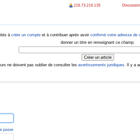
216.73.216.135
Discussion
ités à
créer un compte
et à contribuer
après
avoir
confirmé votre adresse de c
donner un titre en renseignant ce champ:
eurs ne doivent pas oublier de consulter les
avertissements juridiques
. Il y a
 de passe