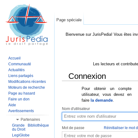
Page spéciale
Bienvenue sur JurisPedia! Vous êtes inv
Accueil
Les lecteurs et contribut
Communauté
Actualités
Connexion
Liens partagés
Modifications récentes
Aller à :
Navigation
,
Rechercher
Moteurs de recherche
Pour obtenir un compte
Page au hasard
utilisateur, vous devez en
Faire un don
faire
la demande
.
Aide
Nom d'utilisateur
Avertissements
Partenaires
Grande Bibliothèque
Mot de passe
Réinitialiser le mot
du Droit
LegiGlobe