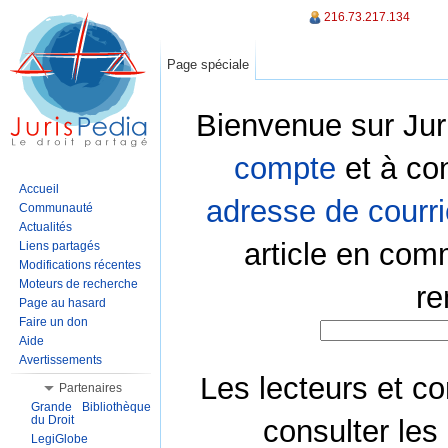
216.73.217.134
Page spéciale
Bienvenue sur Jur
compte
et à co
Accueil
adresse de courri
Communauté
Actualités
article en com
Liens partagés
Modifications récentes
Moteurs de recherche
re
Page au hasard
Faire un don
Aide
Avertissements
Les lecteurs et co
Partenaires
Grande Bibliothèque
du Droit
consulter les
LegiGlobe