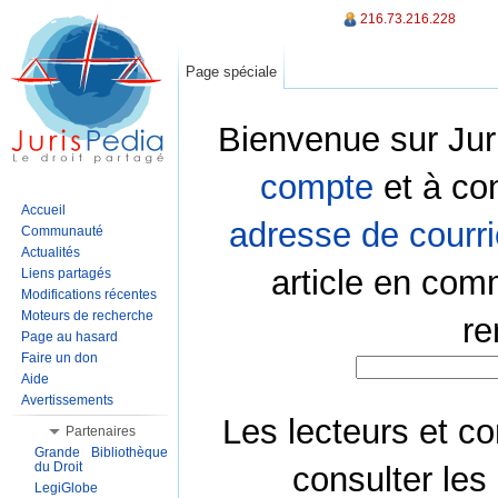
216.73.216.228
Page spéciale
Bienvenue sur Jur
compte
et à co
Accueil
adresse de courri
Communauté
Actualités
article en com
Liens partagés
Modifications récentes
Moteurs de recherche
re
Page au hasard
Faire un don
Aide
Avertissements
Les lecteurs et co
Partenaires
Grande Bibliothèque
du Droit
consulter les
LegiGlobe