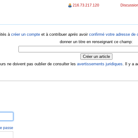
216.73.217.120
Discussion
ités à
créer un compte
et à contribuer
après
avoir
confirmé votre adresse de c
donner un titre en renseignant ce champ:
eurs ne doivent pas oublier de consulter les
avertissements juridiques
. Il y a
 de passe