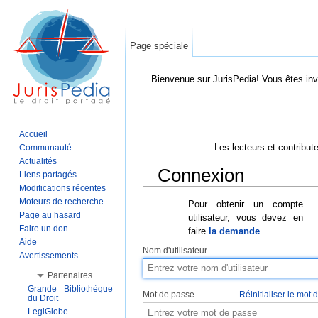
Page spéciale
Bienvenue sur JurisPedia! Vous êtes inv
Accueil
Les lecteurs et contribut
Communauté
Actualités
Connexion
Liens partagés
Modifications récentes
Aller à :
Navigation
,
Rechercher
Moteurs de recherche
Pour obtenir un compte
Page au hasard
utilisateur, vous devez en
Faire un don
faire
la demande
.
Aide
Nom d'utilisateur
Avertissements
Partenaires
Grande Bibliothèque
Mot de passe
Réinitialiser le mot
du Droit
LegiGlobe