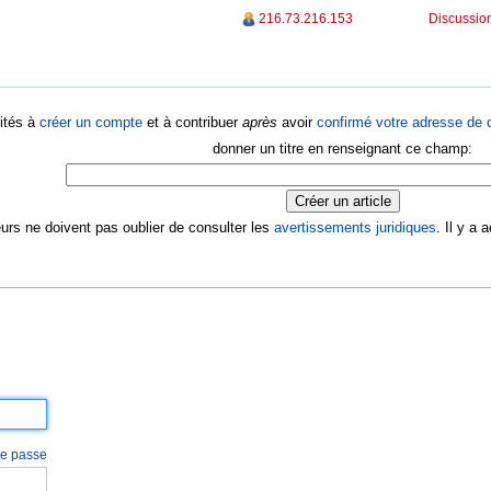
216.73.216.153
Discussion
ités à
créer un compte
et à contribuer
après
avoir
confirmé votre adresse de c
donner un titre en renseignant ce champ:
eurs ne doivent pas oublier de consulter les
avertissements juridiques
. Il y a
 de passe