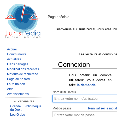
Page spéciale
Bienvenue sur JurisPedia! Vous êtes inv
Accueil
Les lecteurs et contribut
Communauté
Actualités
Connexion
Liens partagés
Modifications récentes
Aller à :
Navigation
,
Rechercher
Moteurs de recherche
Pour obtenir un compte
Page au hasard
utilisateur, vous devez en
Faire un don
faire
la demande
.
Aide
Nom d'utilisateur
Avertissements
Partenaires
Grande Bibliothèque
Mot de passe
Réinitialiser le mot
du Droit
LegiGlobe