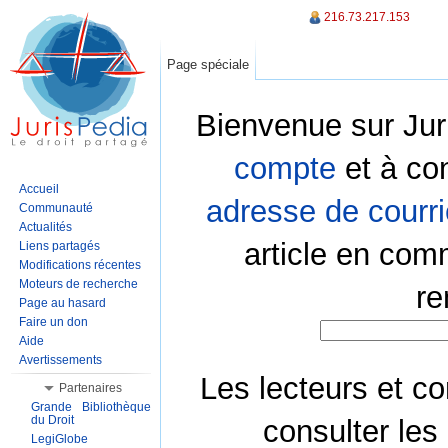
216.73.217.153
Page spéciale
Bienvenue sur Jur
compte
et à co
Accueil
adresse de courri
Communauté
Actualités
article en com
Liens partagés
Modifications récentes
Moteurs de recherche
re
Page au hasard
Faire un don
Aide
Avertissements
Les lecteurs et co
Partenaires
Grande Bibliothèque
du Droit
consulter les
LegiGlobe