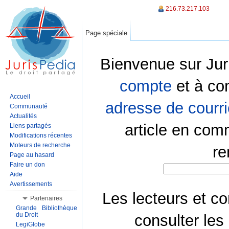
216.73.217.103
Page spéciale
Bienvenue sur Jur
compte
et à co
Accueil
adresse de courri
Communauté
Actualités
article en com
Liens partagés
Modifications récentes
Moteurs de recherche
re
Page au hasard
Faire un don
Aide
Avertissements
Les lecteurs et co
Partenaires
Grande Bibliothèque
du Droit
consulter les
LegiGlobe