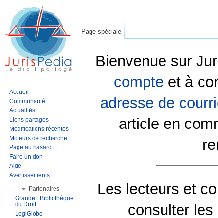
Page spéciale
Bienvenue sur Jur
compte
et à co
Accueil
adresse de courri
Communauté
Actualités
article en com
Liens partagés
Modifications récentes
Moteurs de recherche
re
Page au hasard
Faire un don
Aide
Avertissements
Les lecteurs et co
Partenaires
Grande Bibliothèque
du Droit
consulter les
LegiGlobe