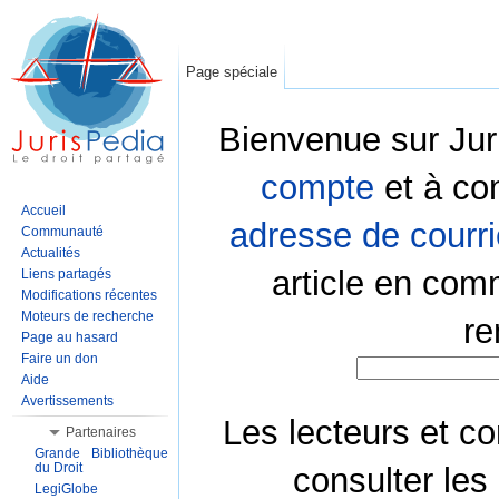
Page spéciale
Bienvenue sur Jur
compte
et à co
Accueil
adresse de courri
Communauté
Actualités
article en com
Liens partagés
Modifications récentes
Moteurs de recherche
re
Page au hasard
Faire un don
Aide
Avertissements
Les lecteurs et co
Partenaires
Grande Bibliothèque
du Droit
consulter les
LegiGlobe